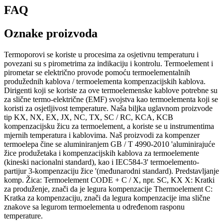
FAQ
Oznake proizvoda
Termoporovi se koriste u procesima za osjetivnu temperaturu i
povezani su s pirometrima za indikaciju i kontrolu. Termoelement i
pirometar se električno provode pomoću termoelementalnih
produžednih kablova / termoelementa kompenzacijskih kablova.
Dirigenti koji se koriste za ove termoelemenske kablove potrebne su
za slične termo-električne (EMF) svojstva kao termoelementa koji se
koristi za osjetljivost temperature. Naša biljka uglavnom proizvode
tip KX, NX, EX, JX, NC, TX, SC / RC, KCA, KCB
kompenzacijsku žicu za termoelement, a koriste se u instrumentima
mjernih temperatura i kablovima. Naš proizvodi za kompenzer
termoelepa čine se aluminiranjem GB / T 4990-2010 'aluminirajuće
žice produžetaka i kompenzacijskih kablova za termoelemente
(kineski nacionalni standard), kao i IEC584-3' termoelemento-
partijur 3-kompenzaciju žice '(međunarodni standard). Predstavljanje
komp. Žica: Termoelement CODE + C / X, npr. SC, KX X: Kratki
za produženje, znači da je legura kompenzacije Thermoelement C:
Kratka za kompenzaciju, znači da legura kompenzacije ima slične
znakove sa legurom termoelementa u određenom rasponu
temperature.