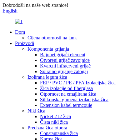
Dobrodošli na naše web stranice!
English
Dom
Cijena otpornosti na tank
Proizvodi
Komponenta grijanja
Bajonet grijaći element
Otvoreni grijač zavojnice
Kvarcni infracrveni grijač
Spiralno grijanje zalogaj
Izolirana legura žica
FEP / PVC / PE / PFA Izolacijska žica
Žica izolacije od fiberglasa
Otpornost na emajlirana žica
Silikonska gumena izolacijska žica
Extension kabel termcoule
Nikl žica
Nickel 212 žica
Čista nikl žica
Precizna žica otpora
Constantanska žica
Karma žica