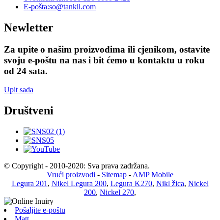
E-pošta:
so@tankii.com
Newletter
Za upite o našim proizvodima ili cjenikom, ostavite
svoju e-poštu na nas i bit ćemo u kontaktu u roku
od 24 sata.
Upit sada
Društveni
© Copyright - 2010-2020: Sva prava zadržana.
Vrući proizvodi
-
Sitemap
-
AMP Mobile
Legura 201
,
Nikel Legura 200
,
Legura K270
,
Nikl žica
,
Nickel
200
,
Nickel 270
,
Pošaljite e-poštu
Matt