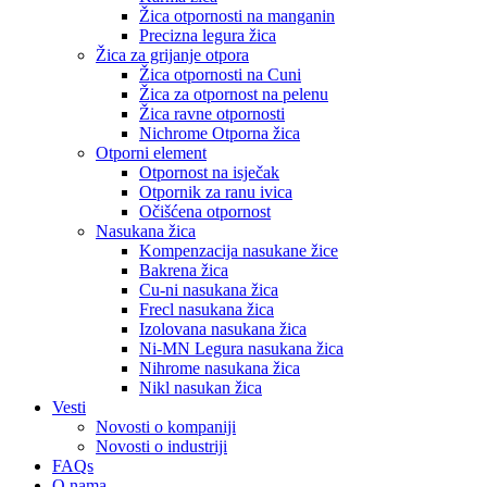
Žica otpornosti na manganin
Precizna legura žica
Žica za grijanje otpora
Žica otpornosti na Cuni
Žica za otpornost na pelenu
Žica ravne otpornosti
Nichrome Otporna žica
Otporni element
Otpornost na isječak
Otpornik za ranu ivica
Očišćena otpornost
Nasukana žica
Kompenzacija nasukane žice
Bakrena žica
Cu-ni nasukana žica
Frecl nasukana žica
Izolovana nasukana žica
Ni-MN Legura nasukana žica
Nihrome nasukana žica
Nikl nasukan žica
Vesti
Novosti o kompaniji
Novosti o industriji
FAQs
O nama