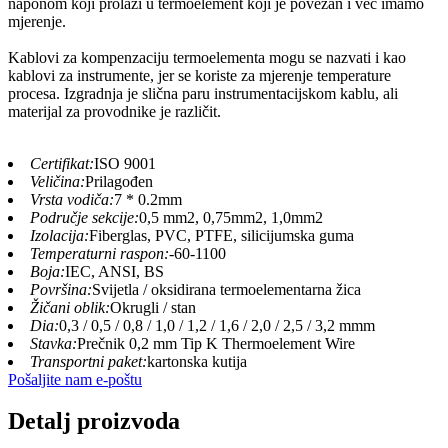
naponom koji prolazi u termoelement koji je povezan i već imamo
mjerenje.
Kablovi za kompenzaciju termoelementa mogu se nazvati i kao
kablovi za instrumente, jer se koriste za mjerenje temperature
procesa. Izgradnja je slična paru instrumentacijskom kablu, ali
materijal za provodnike je različit.
Certifikat:
ISO 9001
Veličina:
Prilagođen
Vrsta vodiča:
7 * 0.2mm
Područje sekcije:
0,5 mm2, 0,75mm2, 1,0mm2
Izolacija:
Fiberglas, PVC, PTFE, silicijumska guma
Temperaturni raspon:
-60-1100
Boja:
IEC, ANSI, BS
Površina:
Svijetla / oksidirana termoelementarna žica
Žičani oblik:
Okrugli / stan
Dia:
0,3 / 0,5 / 0,8 / 1,0 / 1,2 / 1,6 / 2,0 / 2,5 / 3,2 mmm
Stavka:
Prečnik 0,2 mm Tip K Thermoelement Wire
Transportni paket:
kartonska kutija
Pošaljite nam e-poštu
Detalj proizvoda