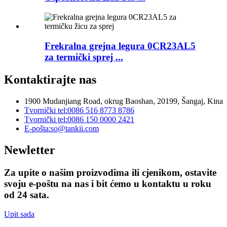
Frekralna grejna legura 0CR23AL5
za termički sprej ...
Kontaktirajte nas
1900 Mudanjiang Road, okrug Baoshan, 20199, Šangaj, Kina
Tvornički tel:
0086 516 8773 8786
Tvornički tel:
0086 150 0000 2421
E-pošta:
so@tankii.com
Newletter
Za upite o našim proizvodima ili cjenikom, ostavite
svoju e-poštu na nas i bit ćemo u kontaktu u roku
od 24 sata.
Upit sada