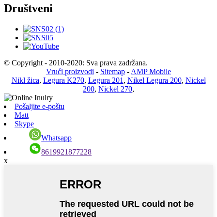
Društveni
© Copyright - 2010-2020: Sva prava zadržana.
Vrući proizvodi
-
Sitemap
-
AMP Mobile
Nikl žica
,
Legura K270
,
Legura 201
,
Nikel Legura 200
,
Nickel
200
,
Nickel 270
,
Pošaljite e-poštu
Matt
Skype
Whatsapp
8619921877228
x