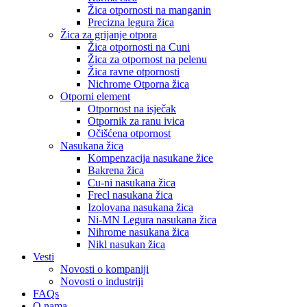
Žica otpornosti na manganin
Precizna legura žica
Žica za grijanje otpora
Žica otpornosti na Cuni
Žica za otpornost na pelenu
Žica ravne otpornosti
Nichrome Otporna žica
Otporni element
Otpornost na isječak
Otpornik za ranu ivica
Očišćena otpornost
Nasukana žica
Kompenzacija nasukane žice
Bakrena žica
Cu-ni nasukana žica
Frecl nasukana žica
Izolovana nasukana žica
Ni-MN Legura nasukana žica
Nihrome nasukana žica
Nikl nasukan žica
Vesti
Novosti o kompaniji
Novosti o industriji
FAQs
O nama