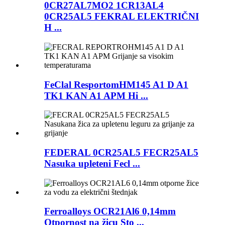
0CR27AL7MO2 1CR13AL4
0CR25AL5 FEKRAL ELEKTRIČNI
H ...
FeClal ResportomHM145 A1 D A1
TK1 KAN A1 APM Hi ...
FEDERAL 0CR25AL5 FECR25AL5
Nasuka upleteni Fecl ...
Ferroalloys OCR21Al6 0,14mm
Otpornost na žicu Sto ...