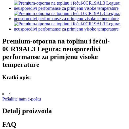
Premium-otporna na toplinu i fećul-
0CR19AL3 Legura: neusporedivi
performanse za primjenu visoke
temperature
Kratki opis:
:
Pošaljite nam e-poštu
Detalj proizvoda
FAQ