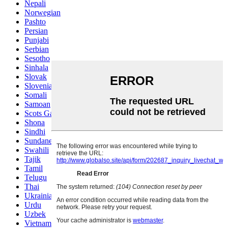
Nepali
Norwegian
Pashto
Persian
Punjabi
Serbian
Sesotho
Sinhala
Slovak
Slovenian
Somali
Samoan
Scots Gaelic
Shona
Sindhi
Sundanese
Swahili
Tajik
Tamil
Telugu
Thai
Ukrainian
Urdu
Uzbek
Vietnamese