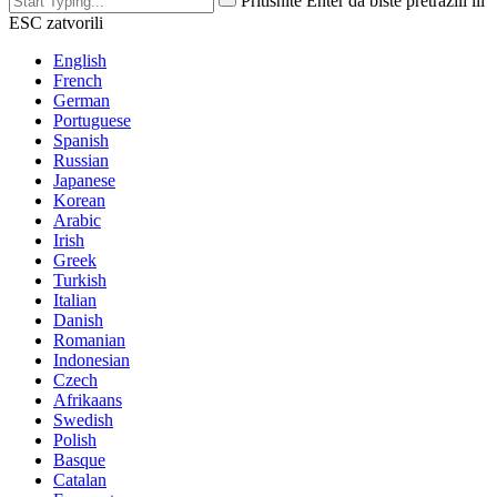
Pritisnite Enter da biste pretražili ili
ESC zatvorili
English
French
German
Portuguese
Spanish
Russian
Japanese
Korean
Arabic
Irish
Greek
Turkish
Italian
Danish
Romanian
Indonesian
Czech
Afrikaans
Swedish
Polish
Basque
Catalan