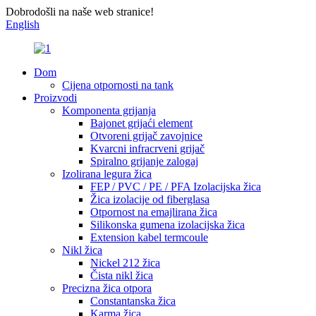
Dobrodošli na naše web stranice!
English
Dom
Cijena otpornosti na tank
Proizvodi
Komponenta grijanja
Bajonet grijaći element
Otvoreni grijač zavojnice
Kvarcni infracrveni grijač
Spiralno grijanje zalogaj
Izolirana legura žica
FEP / PVC / PE / PFA Izolacijska žica
Žica izolacije od fiberglasa
Otpornost na emajlirana žica
Silikonska gumena izolacijska žica
Extension kabel termcoule
Nikl žica
Nickel 212 žica
Čista nikl žica
Precizna žica otpora
Constantanska žica
Karma žica